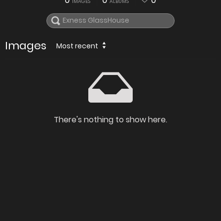
0
0
0
IMAGES
ALBUMS
Images
Most recent
There's nothing to show here.