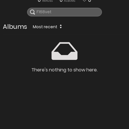
0
0
0
IMAGES
ALBUMS
Albums
Most recent
There's nothing to show here.