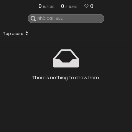
0
0
0
IMAGES
ALBUMS
Top users
There's nothing to show here.