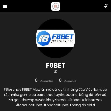
F8BET
0
0
FOLLOWING
FOLLOWERS
F8bet hay F8BET Max là nhà cái uy tín hàng đầu Việt Nam, có
rất nhiều game cá cược trực tuyến. casino, bóng đá, bắn cá,
đá gà,...thường xuyên khuyến mãi. #f8bet #f8betmax
#cacuocf8bet #nhacaif8bet Thông tin chi ti