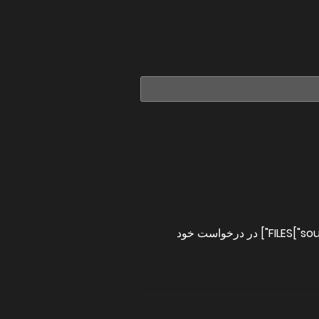
یا یک URL تصویر یا یک رشته تصویر کدگذاری‌شده با base64. همچنین می‌توانید از FILES["source"] در درخواست خود