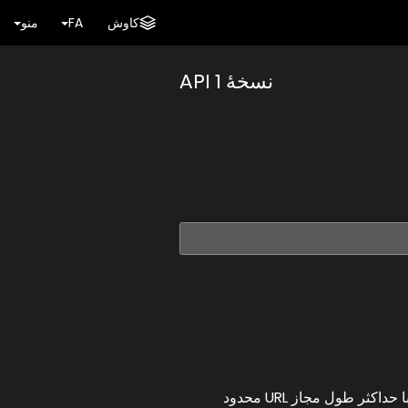
کاوش
FA
منو
نسخهٔ 1 API
فراخوانی‌های API v1 را می‌توان با روش‌های درخواست POST یا GET انجام داد، اما چون درخواست‌های GET با حداکثر طول مجاز URL محدود