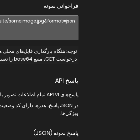
فراخوانی نمونه
درخواست GET، منبع base64 را تغییر دهد.
پاسخ API
پاسخ‌های API v1 تمام اطلاعات تصویر بارگذاری‌شده را در قالب JSON نمایش می‌دهند.
در JSON پاسخ، هدرها دارای کد وضعیت خواهند بود تا به‌راحتی متوجه شوید درخواست موفق بوده است или نه. همچنین خروجی می‌دهد
ویژگی‌ها.
پاسخ نمونه (JSON)