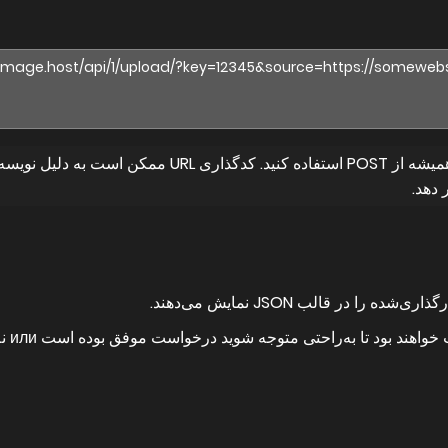
توجه: هنگام بارگذاری فایل‌های محلی همیشه از POST استفا