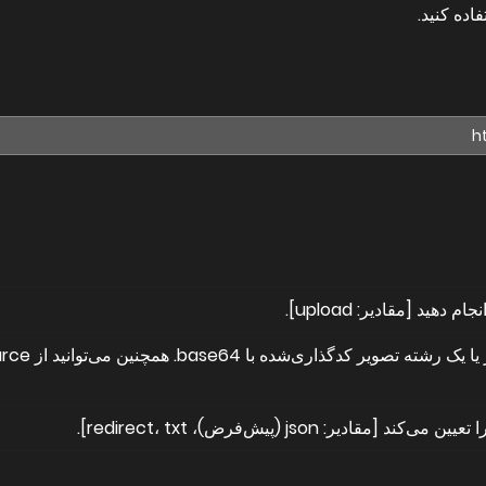
 دهید [مقادیر: upload].
 [مقادیر: json (پیش‌فرض)، redirect، txt].