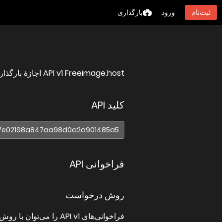
ثبت‌نام
ورود
بارگذاری
API v1 Freeimage.host اجازهٔ بارگذاری تصاویر را می‌دهد.
کلید API
فراخوانی API
روش درخواست