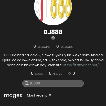
BJ888
0
0
FOLLOWING
FOLLOWERS
BJ888 là nhà cái cá cược trực tuyến uy tín ở Việt Nam, Nhà cái
Bj888 có cá cược online, cá độ thể thao, bắn cá, nổ hũ uy tín và
xanh chín nhất hiện nay. Website:
https://fatwanet.net/
0
0
0
IMAGES
ALBUMS
Images
Most recent