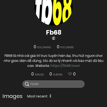
Fb68
0
0
FOLLOWING
FOLLOWERS
FB68 là nhà cái giải trí trực tuyến hiện đại, thu hút người chơi
nhờ giao diện dễ dùng, tốc độ xử lý nhanh và bảo mật dữ liệu
cao. Website:
https://fb68.town
0
0
0
IMAGES
ALBUMS
Images
Most recent