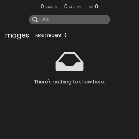
0
0
0
IMAGES
ALBUMS
Images
Most recent
There's nothing to show here.