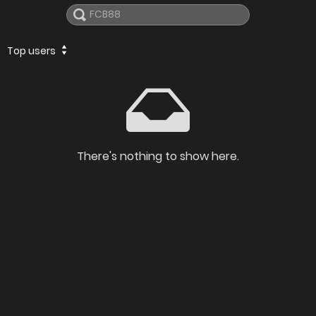
Top users
There's nothing to show here.