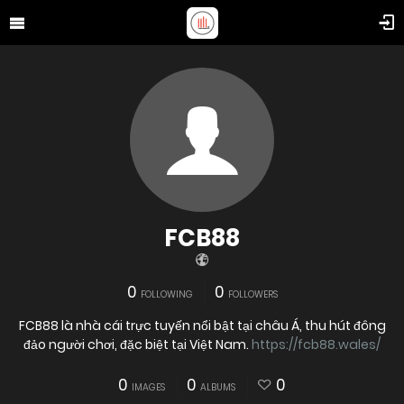
FCB88
0
0
FOLLOWING
FOLLOWERS
FCB88 là nhà cái trực tuyến nổi bật tại châu Á, thu hút đông
đảo người chơi, đặc biệt tại Việt Nam.
https://fcb88.wales/
0
0
0
IMAGES
ALBUMS