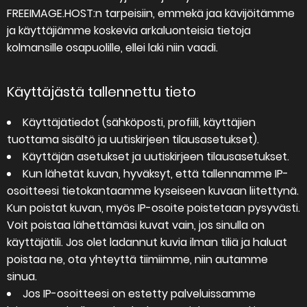
FREEIMAGE.HOST:n tarpeisiin, emmekä jaa kävijöitämme
ja käyttäjiämme koskevia arkaluonteisia tietoja
kolmansille osapuolille, ellei laki niin vaadi.
Käyttäjästä tallennettu tieto
Käyttäjätiedot (sähköposti, profiili, käyttäjien
tuottama sisältö ja uutiskirjeen tilausasetukset).
Käyttäjän asetukset ja uutiskirjeen tilausasetukset.
Kun lähetät kuvan, hyväksyt, että tallennamme IP-
osoitteesi tietokantaamme kyseiseen kuvaan liitettynä.
Kun poistat kuvan, myös IP-osoite poistetaan pysyvästi.
Voit poistaa lähettämäsi kuvat vain, jos sinulla on
käyttäjätili. Jos olet ladannut kuvia ilman tiliä ja haluat
poistaa ne, ota yhteyttä tiimiimme, niin autamme
sinua.
Jos IP-osoitteesi on estetty palveluissamme