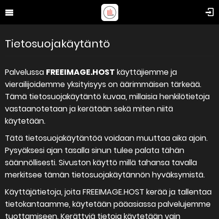
Tietosuojakäytäntö
Palvelussa
FREEIMAGE.HOST
käyttäjiemme ja
vierailijoidemme yksityisyys on äärimmäisen tärkeää.
Tämä tietosuojakäytäntö kuvaa, millaisia henkilötietoja
vastaanotetaan ja kerätään sekä miten niitä
käytetään.
Tätä tietosuojakäytäntöä voidaan muuttaa aika ajoin.
Pysyäksesi ajan tasalla sinun tulee palata tähän
säännöllisesti. Sivuston käyttö millä tahansa tavalla
merkitsee tämän tietosuojakäytännön hyväksymistä.
Käyttäjätietoja, joita FREEIMAGE.HOST kerää ja tallentaa
tietokantaamme, käytetään pääasiassa palvelujemme
tuottamiseen. Kerättyjä tietoja käytetään vain