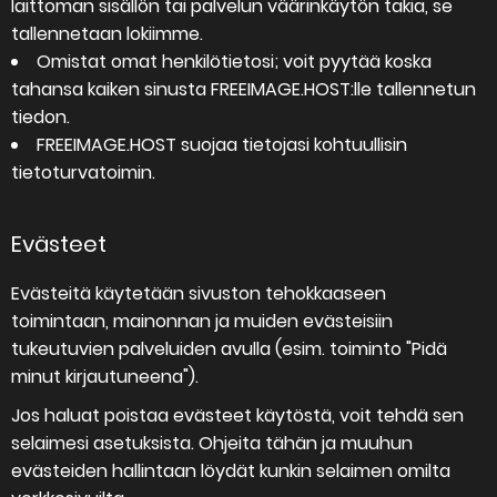
laittoman sisällön tai palvelun väärinkäytön takia, se
tallennetaan lokiimme.
Omistat omat henkilötietosi; voit pyytää koska
tahansa kaiken sinusta FREEIMAGE.HOST:lle tallennetun
tiedon.
FREEIMAGE.HOST suojaa tietojasi kohtuullisin
tietoturvatoimin.
Evästeet
Evästeitä käytetään sivuston tehokkaaseen
toimintaan, mainonnan ja muiden evästeisiin
tukeutuvien palveluiden avulla (esim. toiminto "Pidä
minut kirjautuneena").
Jos haluat poistaa evästeet käytöstä, voit tehdä sen
selaimesi asetuksista. Ohjeita tähän ja muuhun
evästeiden hallintaan löydät kunkin selaimen omilta