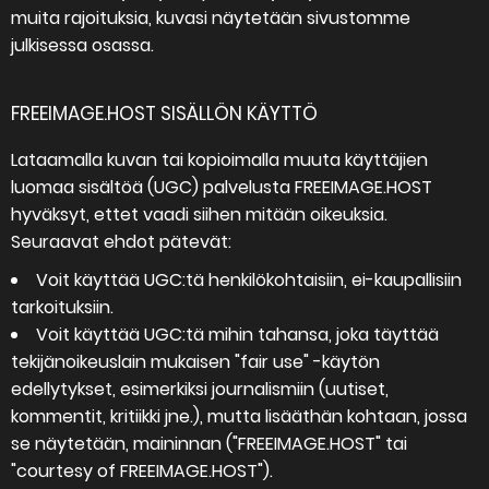
muita rajoituksia, kuvasi näytetään sivustomme
julkisessa osassa.
FREEIMAGE.HOST SISÄLLÖN KÄYTTÖ
Lataamalla kuvan tai kopioimalla muuta käyttäjien
luomaa sisältöä (UGC) palvelusta FREEIMAGE.HOST
hyväksyt, ettet vaadi siihen mitään oikeuksia.
Seuraavat ehdot pätevät:
Voit käyttää UGC:tä henkilökohtaisiin, ei-kaupallisiin
tarkoituksiin.
Voit käyttää UGC:tä mihin tahansa, joka täyttää
tekijänoikeuslain mukaisen "fair use" -käytön
edellytykset, esimerkiksi journalismiin (uutiset,
kommentit, kritiikki jne.), mutta lisääthän kohtaan, jossa
se näytetään, maininnan ("FREEIMAGE.HOST" tai
"courtesy of FREEIMAGE.HOST").