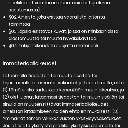
henkilökohtaisia tai arkaluonteisia tietoja ilman
suostumusta)
§02 Aineisto, joka esittää vaarallista laitonta
toimintaa
§03 Lapsia esittävät kuvat, joissa on minkäänlaista
alastomuutta tai muuta hyväksikäyttöä.
§04 Tekijänoikeudella suojattu materiaali
Immateriaalioikeudet
Lataamalla tiedoston tai muuta sisältöä tai
kirjoittamalla kommentin vakuutat ja takaat meille, että
(1) tämä ei riko tai loukkaa kenenkään muun oikeuksia; ja
(2) olet luonut lataamasi tiedoston tai muun sisällön tai
sinulla on muuten riittävät immateriaalioikeudet
aineiston lataamiseen näiden ehtojen mukaisesti. (3)
Ymmärrät tämän verkkosivuston yksityisyysasetukset.
Jos et aseta yksityistä profiilia, yksityisiä albumeita tai