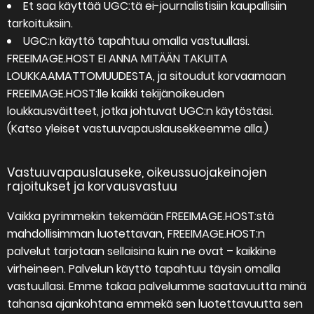
Et saa käyttää UGC:tä ei-journalistisiin kaupallisiin
tarkoituksiin.
UGC:n käyttö tapahtuu omalla vastuullasi.
FREEIMAGE.HOST EI ANNA MITÄÄN TAKUITA
LOUKKAAMATTOMUUDESTA, ja sitoudut korvaamaan
FREEIMAGE.HOST:lle kaikki tekijänoikeuden
loukkausväitteet, jotka johtuvat UGC:n käytöstäsi.
(Katso yleiset vastuuvapauslausekkeemme alla.)
Vastuuvapauslauseke, oikeussuojakeinojen
rajoitukset ja korvausvastuu
Vaikka pyrimmekin tekemään FREEIMAGE.HOST:stä
mahdollisimman luotettavan, FREEIMAGE.HOST:n
palvelut tarjotaan sellaisina kuin ne ovat – kaikkine
virheineen. Palvelun käyttö tapahtuu täysin omalla
vastuullasi. Emme takaa palvelumme saatavuutta minä
tahansa ajankohtana emmekä sen luotettavuutta sen