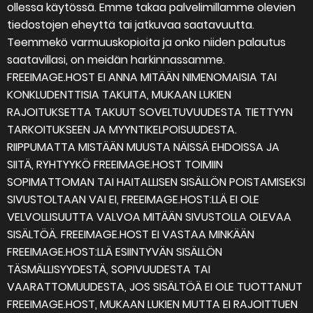
ollessa käytössä. Emme takaa palvelimillamme olevien
tiedostojen eheyttä tai jatkuvaa saatavuutta.
Teemmekö varmuuskopioita ja onko niiden palautus
saatavillasi, on meidän harkinnassamme.
FREEIMAGE.HOST EI ANNA MITÄÄN NIMENOMAISIA TAI
KONKLUDENTTISIA TAKUITA, MUKAAN LUKIEN
RAJOITUKSETTA TAKUUT SOVELTUVUUDESTA TIETTYYN
TARKOITUKSEEN JA MYYNTIKELPOISUUDESTA.
RIIPPUMATTA MISTÄÄN MUUSTA NÄISSÄ EHDOISSA JA
SIITÄ, RYHTYYKÖ FREEIMAGE.HOST TOIMIIN
SOPIMATTOMAN TAI HAITALLISEN SISÄLLÖN POISTAMISEKSI
SIVUSTOLTAAN VAI EI, FREEIMAGE.HOST:LLÄ EI OLE
VELVOLLISUUTTA VALVOA MITÄÄN SIVUSTOLLA OLEVAA
SISÄLTÖÄ. FREEIMAGE.HOST EI VASTAA MINKÄÄN
FREEIMAGE.HOST:LLÄ ESIINTYVÄN SISÄLLÖN
TÄSMÄLLISYYDESTÄ, SOPIVUUDESTA TAI
VAARATTOMUUDESTA, JOS SISÄLTÖÄ EI OLE TUOTTANUT
FREEIMAGE.HOST, MUKAAN LUKIEN MUTTA EI RAJOITTUEN