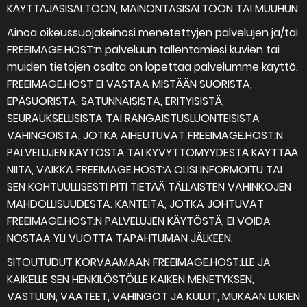
KÄYTTÄJÄSISÄLTÖÖN, MAINONTASISÄLTÖÖN TAI MUUHUN.
Ainoa oikeussuojakeinosi menetettyjen palvelujen ja/tai
FREEIMAGE.HOST:n palveluun tallentamiesi kuvien tai
muiden tietojen osalta on lopettaa palvelumme käyttö.
FREEIMAGE.HOST EI VASTAA MISTÄÄN SUORISTA,
EPÄSUORISTA, SATUNNAISISTA, ERITYISISTÄ,
SEURAUKSELLISISTA TAI RANGAISTUSLUONTEISISTA
VAHINGOISTA, JOTKA AIHEUTUVAT FREEIMAGE.HOST:N
PALVELUJEN KÄYTÖSTÄ TAI KYVYTTÖMYYDESTÄ KÄYTTÄÄ
NIITÄ, VAIKKA FREEIMAGE.HOST:Ä OLISI INFORMOITU TAI
SEN KOHTUULLISESTI PITI TIETÄÄ TÄLLAISTEN VAHINKOJEN
MAHDOLLISUUDESTA. KANTEITA, JOTKA JOHTUVAT
FREEIMAGE.HOST:N PALVELUJEN KÄYTÖSTÄ, EI VOIDA
NOSTAA YLI VUOTTA TAPAHTUMAN JÄLKEEN.
SITOUTUDUT KORVAAMAAN FREEIMAGE.HOST:LLE JA
KAIKELLE SEN HENKILÖSTÖLLE KAIKEN MENETYKSEN,
VASTUUN, VAATEET, VAHINGOT JA KULUT, MUKAAN LUKIEN