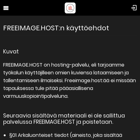
FREEIMAGE.HOST:n käyttöehdot
Kuvat
FREEIMAGE.HOST on hosting-palvelu, eli tarjoamme
työkalun käyttäjilleen omien kuviensa lataamiseen ja
tallentamiseen ilmaiseksi. Freeimage.host:ää ei missään
tapauksessa tule pitää pääasiallisena
varmuuskopiointipalveluna.
Seuraavia sisältävä materiaali ei ole sallittua
palvelussa FREEIMAGE.HOST ja poistetaan.
§01 Arkaluonteiset tiedot (aineisto, joka sisältää