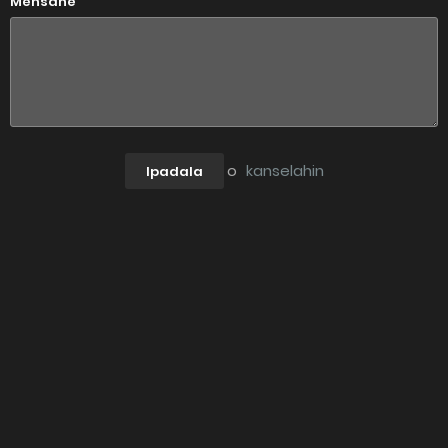
Mensahe
o
kanselahin
Ipadala