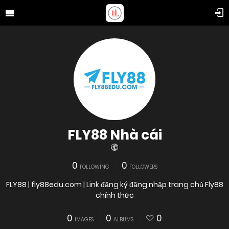
FLY88 Nhà cái
0
0
FOLLOWING
FOLLOWERS
FLY88 | fly88edu.com | Link đăng ký đăng nhập trang chủ Fly88
chính thức
0
0
0
IMAGES
ALBUMS