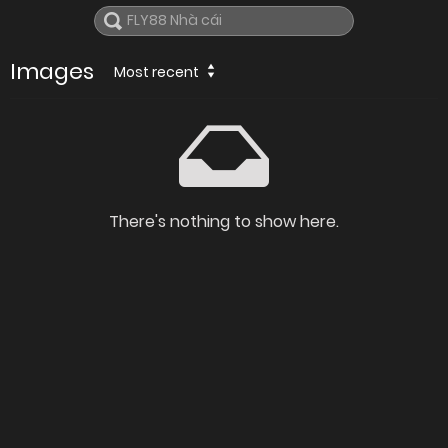
Images
Most recent
There's nothing to show here.