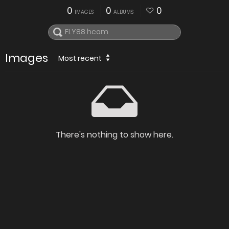
0
0
0
IMAGES
ALBUMS
Images
Most recent
There's nothing to show here.