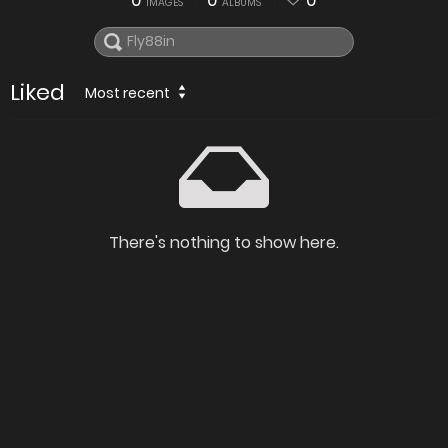
0
0
0
IMAGES
ALBUMS
Liked
Most recent
There's nothing to show here.