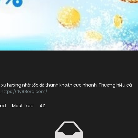
u xu hướng nhờ tốc độ thanh khoản cực nhanh. Thương hiệu cá
,
https://fly88org.com/
wed
Most liked
AZ