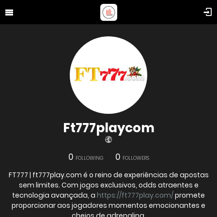
Ft777playcom
0
0
FOLLOWING
FOLLOWERS
FT777 | ft777play.com é o reino de experiências de apostas
sem limites. Com jogos exclusivos, odds atraentes e
tecnologia avançada, a
https://ft777play.com/
promete
proporcionar aos jogadores momentos emocionantes e
cheios de adrenalina.