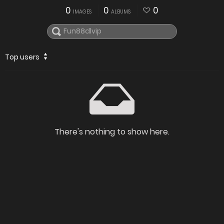
0
0
0
IMAGES
ALBUMS
Top users
There's nothing to show here.