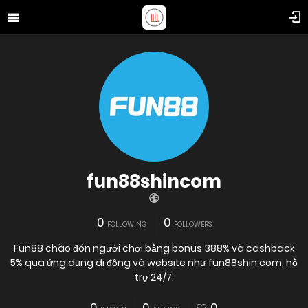
fun88shincom
0
0
FOLLOWING
FOLLOWERS
Fun88 chào đón người chơi bằng bonus 388% và cashback
5% qua ứng dụng di động và website như fun88shin.com, hỗ
trợ 24/7.