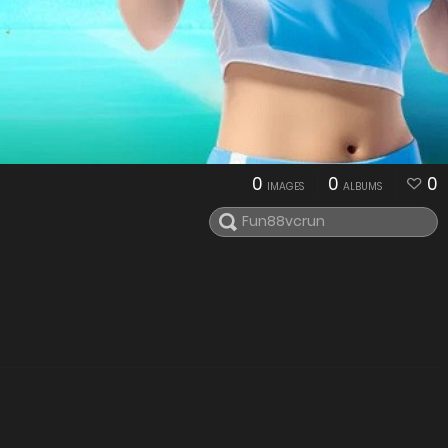
0
0
0
IMAGES
ALBUMS