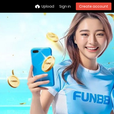
Upload
Sign in
Create account