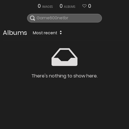
0
0
0
IMAGES
ALBUMS
Albums
Most recent
There's nothing to show here.