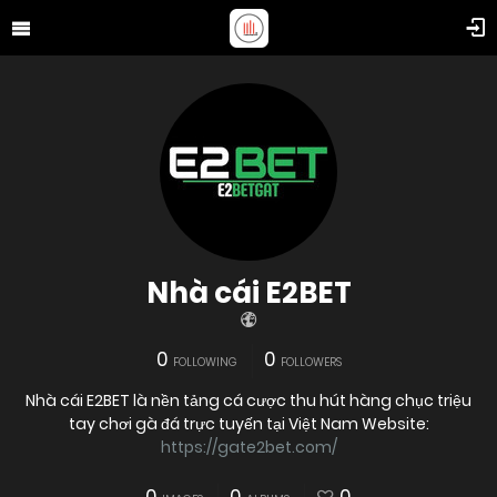
Nhà cái E2BET
0
0
FOLLOWING
FOLLOWERS
Nhà cái E2BET là nền tảng cá cược thu hút hàng chục triệu
tay chơi gà đá trực tuyến tại Việt Nam Website:
https://gate2bet.com/