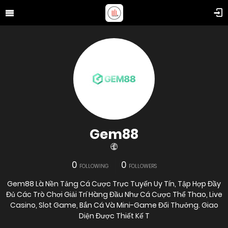
Gem88
0
0
FOLLOWING
FOLLOWERS
Gem88 Là Nền Tảng Cá Cược Trực Tuyến Uy Tín, Tập Hợp Đầy
Đủ Các Trò Chơi Giải Trí Hàng Đầu Như Cá Cược Thể Thao, Live
Casino, Slot Game, Bắn Cá Và Mini-Game Đổi Thưởng. Giao
Diện Được Thiết Kế T