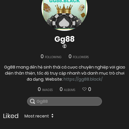
Gg88
0
0
FOLLOWING
FOLLOWERS
Gg88 mang đến hệ sinh thái cá cược chuyên nghiệp với giao
diện thân thiện, tốc độ truy cập nhanh và danh mục trò chơi
đa dạng. Website:
https://gg88.black/
0
0
0
IMAGES
ALBUMS
Liked
Most recent