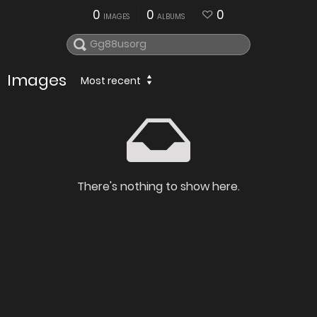
0
0
0
IMAGES
ALBUMS
Images
Most recent
There's nothing to show here.