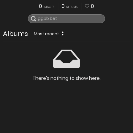
0
0
0
IMAGES
ALBUMS
Albums
Most recent
There's nothing to show here.