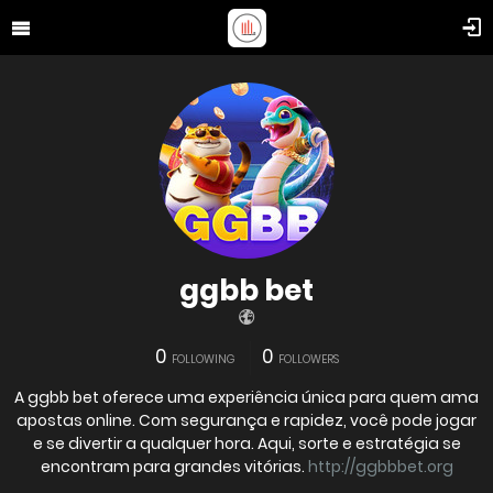
ggbb bet
0
0
FOLLOWING
FOLLOWERS
A ggbb bet oferece uma experiência única para quem ama
apostas online. Com segurança e rapidez, você pode jogar
e se divertir a qualquer hora. Aqui, sorte e estratégia se
encontram para grandes vitórias.
http://ggbbbet.org