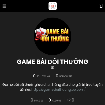
GAME BÀI ĐỔI THƯỞNG
0
0
FOLLOWING
FOLLOWERS
Game bài đổi thưởng lựa chọn hàng đầu cho giải trí trực tuyến
tiện lợi.
https://gamedoithuong.co.com/
0
0
0
IMAGES
ALBUMS