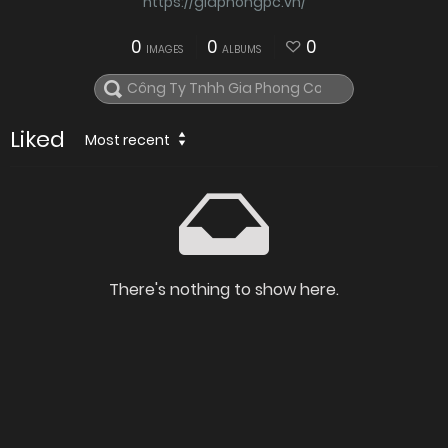
https://giaphongpc.vn/
0
0
0
IMAGES
ALBUMS
Liked
Most recent
There's nothing to show here.