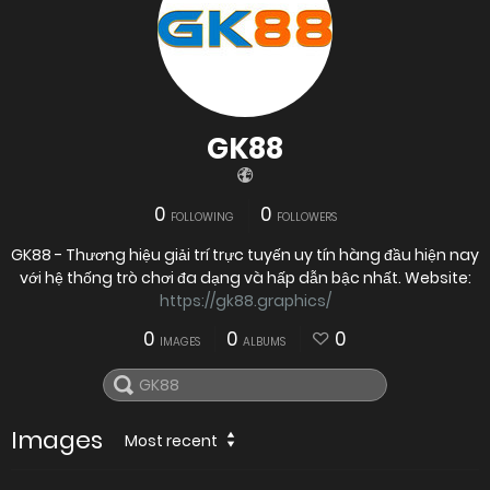
GK88
0
0
FOLLOWING
FOLLOWERS
GK88 - Thương hiệu giải trí trực tuyến uy tín hàng đầu hiện nay
với hệ thống trò chơi đa dạng và hấp dẫn bậc nhất. Website:
https://gk88.graphics/
0
0
0
IMAGES
ALBUMS
Images
Most recent