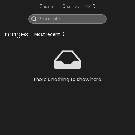
0
0
0
IMAGES
ALBUMS
Images
Most recent
There's nothing to show here.