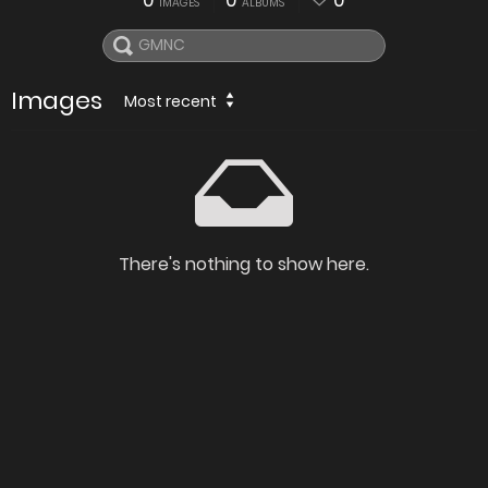
0
0
0
IMAGES
ALBUMS
Images
Most recent
There's nothing to show here.