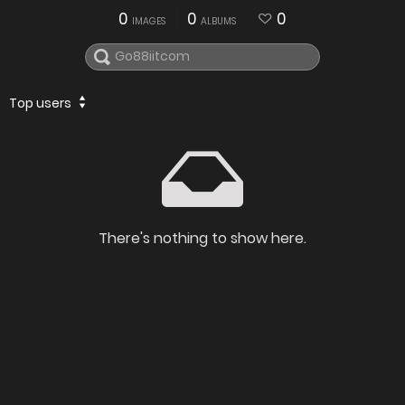
0
0
0
IMAGES
ALBUMS
Top users
There's nothing to show here.