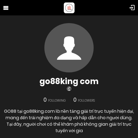
go88king com
0
0
FOLLOWING
FOLLOWERS
GO88 tại go88king.com là nền tảng giải trí trực tuyến hiện đại,
mang đến trải nghiệm đa dạng và hấp dẫn cho người dùng.
Tại đây, người chơi có thể khám phá không gian giải trí trực
tuyến với gia