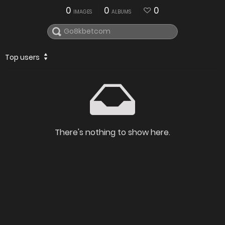
0
0
0
IMAGES
ALBUMS
Top users
There's nothing to show here.