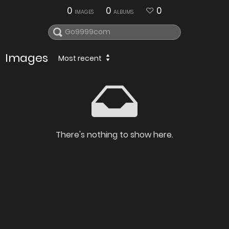
0
0
0
IMAGES
ALBUMS
Images
Most recent
There's nothing to show here.