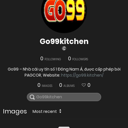
Go99kitchen
0
0
FOLLOWING
FOLLOWERS
Go99 – Nhà cái uy tín số 1 Đông Nam Á, được cấp phép bởi
PAGCOR, Website:
https://go99.kitchen/
0
0
0
IMAGES
ALBUMS
Images
Most recent