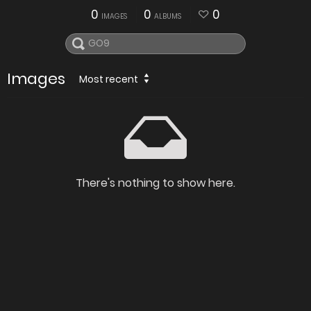
0
0
0
IMAGES
ALBUMS
Images
Most recent
There's nothing to show here.