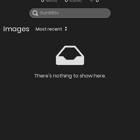
0
0
0
IMAGES
ALBUMS
Images
Most recent
There's nothing to show here.