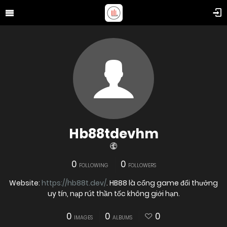
Hb88tdevhm
0
0
FOLLOWING
FOLLOWERS
Website:
https://hb88t.dev/
. HB88 là cổng game đổi thưởng
uy tín, nạp rút thần tốc không giới hạn.
0
0
0
IMAGES
ALBUMS