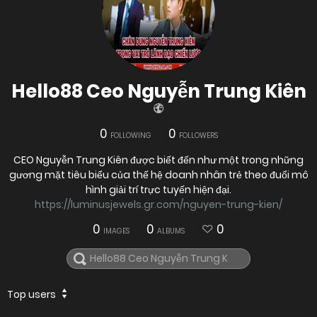
Hello88 Ceo Nguyễn Trung Kiên
0
0
FOLLOWING
FOLLOWERS
CEO Nguyễn Trung Kiên được biết đến như một trong những
gương mặt tiêu biểu của thế hệ doanh nhân trẻ theo đuổi mô
hình giải trí trực tuyến hiện đại.
https://luminusjewels.gr.com/nguyen-trung-kien/
0
0
0
IMAGES
ALBUMS
Top users