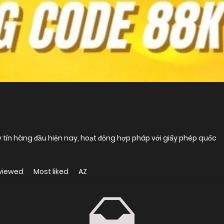
 tín hàng đầu hiện nay, hoạt động hợp pháp với giấy phép quốc
viewed
Most liked
AZ