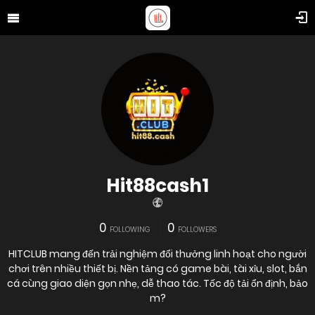
Hit88cash1
0
0
FOLLOWING
FOLLOWERS
HITCLUB mang đến trải nghiệm đổi thưởng linh hoạt cho người
chơi trên nhiều thiết bị. Nền tảng có game bài, tài xỉu, slot, bắn
cá cùng giao diện gọn nhẹ, dễ thao tác. Tốc độ tải ổn định, bảo
m?