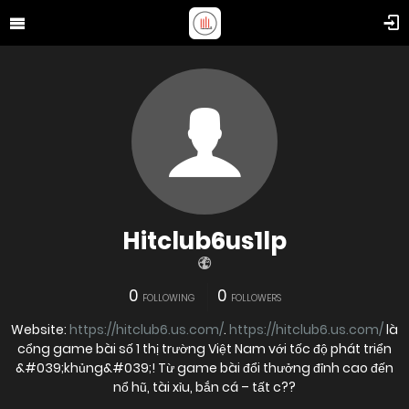
Hitclub6us1lp
0
0
FOLLOWING
FOLLOWERS
Website:
https://hitclub6.us.com/
.
https://hitclub6.us.com/
là
cổng game bài số 1 thị trường Việt Nam với tốc độ phát triển
&#039;khủng&#039;! Từ game bài đổi thưởng đỉnh cao đến
nổ hũ, tài xỉu, bắn cá – tất c??