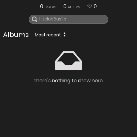
0
0
0
IMAGES
ALBUMS
Albums
Most recent
There's nothing to show here.