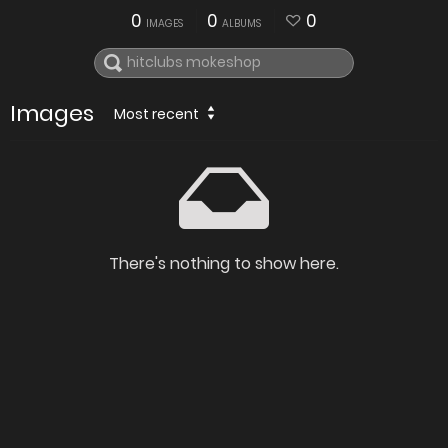
0
0
0
IMAGES
ALBUMS
Images
Most recent
There's nothing to show here.