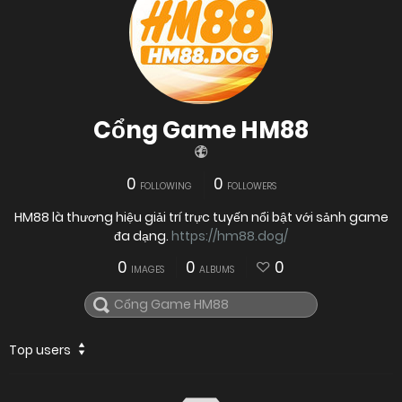
Cổng Game HM88
0
0
FOLLOWING
FOLLOWERS
HM88 là thương hiệu giải trí trực tuyến nổi bật với sảnh game
đa dạng.
https://hm88.dog/
0
0
0
IMAGES
ALBUMS
Top users