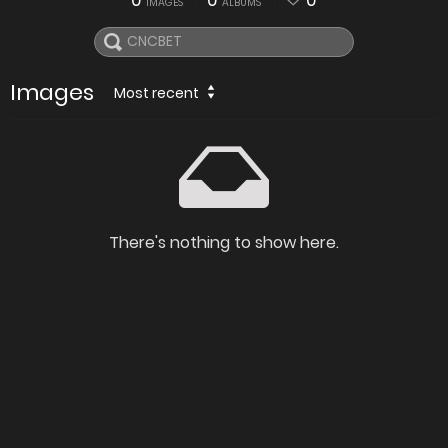
0
0
0
IMAGES
ALBUMS
Images
Most recent
There's nothing to show here.