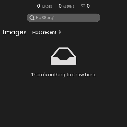
0
0
0
IMAGES
ALBUMS
Images
Most recent
There's nothing to show here.