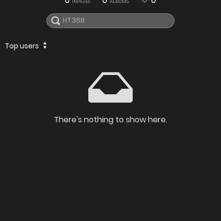
0
0
0
IMAGES
ALBUMS
Top users
There's nothing to show here.