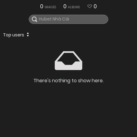
0
0
0
IMAGES
ALBUMS
Top users
There's nothing to show here.