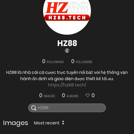
HZ88
0
0
FOLLOWING
FOLLOWERS
HZ88 là nhà cái cá cược trực tuyến nổi bật với hệ thống vận
hành ổn định và giao diện được thiết kế tối ưu.
https://hz88.tech/
0
0
0
IMAGES
ALBUMS
Images
Most recent